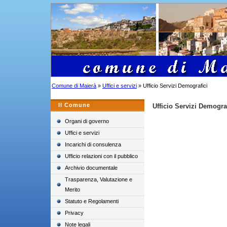
Comune di Maierà
»
Uffici e servizi
» Ufficio Servizi Demografici
Il Comune
Ufficio Servizi Demogra
Organi di governo
Uffici e servizi
Incarichi di consulenza
Ufficio relazioni con il pubblico
Archivio documentale
Trasparenza, Valutazione e
Merito
Statuto e Regolamenti
Privacy
Note legali