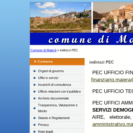
Comune di Maierà
» indirizzi PEC
Il Comune
indirizzi PEC
Organi di governo
PEC UFFICIO FIN
Uffici e servizi
finanziario.maier
Incarichi di consulenza
PEC UFFICIO T
Ufficio relazioni con il pubblico
Archivio documentale
PEC UFFICI AMMI
Trasparenza, Valutazione e
SERVIZI DEMOG
Merito
AIRE, elettorale, 
Statuto e Regolamenti
amministrativo.m
Privacy
Note legali