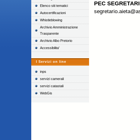
P
EC SEGRETAR
Elenco siti tematici
segretario.aieta@a
Autocertificazioni
Whistleblowing
Archivio Amministrazione
Trasparente
Archivio Albo Pretorio
Accessibilita'
I Servizi on line
inps
servizi camerali
servizi catastali
WebGis