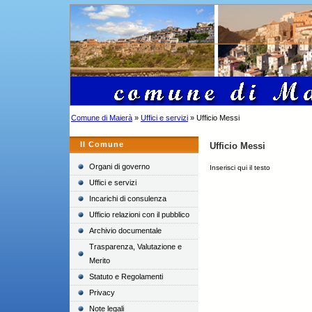
Comune di Maierà
»
Uffici e servizi
» Ufficio Messi
Il Comune
Ufficio Messi
Organi di governo
Inserisci qui il testo
Uffici e servizi
Incarichi di consulenza
Ufficio relazioni con il pubblico
Archivio documentale
Trasparenza, Valutazione e
Merito
Statuto e Regolamenti
Privacy
Note legali